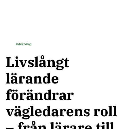
Inlärning
Livslångt
lärande
förändrar
vägledarens roll
– från lärare till