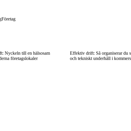
g
Företag
ft: Nyckeln till en hälsosam
Effektiv drift: Så organiserar du 
derna företagslokaler
och tekniskt underhåll i kommersi