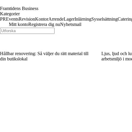
Framtidens Business
Kategorier
PR
Events
Revision
Kontor
Arrende
Lager
Inlärning
Sysselsättning
Caterin
Mitt konto
Registrera dig nu
Nyhetsmail
Hållbar renovering: Så väljer du rätt material till
Ljus, ljud och lu
din butikslokal
arbetsmiljö i mo