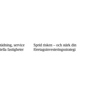
städning, service
Sprid risken – och stärk din
ella fastigheter
företagsinvesteringsstrategi