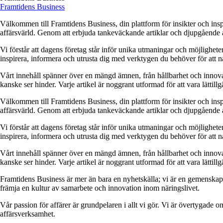
Framtidens Business
Välkommen till Framtidens Business, din plattform för insikter och insp
affärsvärld. Genom att erbjuda tankeväckande artiklar och djupgående an
Vi förstår att dagens företag står inför unika utmaningar och möjligheter
inspirera, informera och utrusta dig med verktygen du behöver för att n
Vårt innehåll spänner över en mängd ämnen, från hållbarhet och innovatio
kanske ser hinder. Varje artikel är noggrant utformad för att vara lättil
Välkommen till Framtidens Business, din plattform för insikter och insp
affärsvärld. Genom att erbjuda tankeväckande artiklar och djupgående an
Vi förstår att dagens företag står inför unika utmaningar och möjligheter
inspirera, informera och utrusta dig med verktygen du behöver för att n
Vårt innehåll spänner över en mängd ämnen, från hållbarhet och innovatio
kanske ser hinder. Varje artikel är noggrant utformad för att vara lättil
Framtidens Business är mer än bara en nyhetskälla; vi är en gemenskap.
främja en kultur av samarbete och innovation inom näringslivet.
Vår passion för affärer är grundpelaren i allt vi gör. Vi är övertygade o
affärsverksamhet.