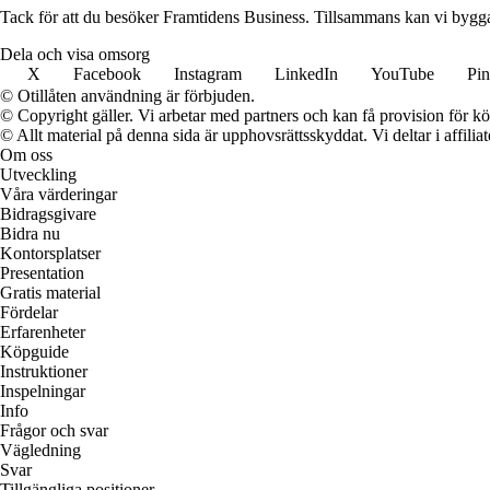
Tack för att du besöker Framtidens Business. Tillsammans kan vi bygga e
Dela och visa omsorg
X
Facebook
Instagram
LinkedIn
YouTube
Pin
© Otillåten användning är förbjuden.
© Copyright gäller. Vi arbetar med partners och kan få provision för
© Allt material på denna sida är upphovsrättsskyddat. Vi deltar i affilia
Om oss
Utveckling
Våra värderingar
Bidragsgivare
Bidra nu
Kontorsplatser
Presentation
Gratis material
Fördelar
Erfarenheter
Köpguide
Instruktioner
Inspelningar
Info
Frågor och svar
Vägledning
Svar
Tillgängliga positioner