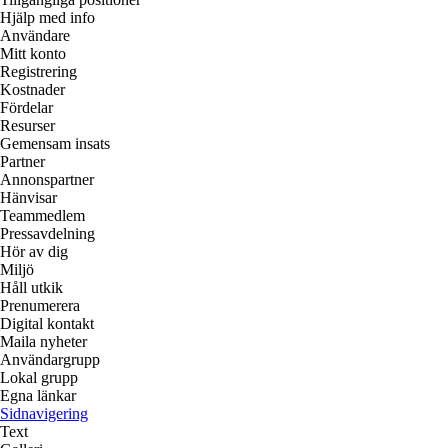
Hjälp med info
Användare
Mitt konto
Registrering
Kostnader
Fördelar
Resurser
Gemensam insats
Partner
Annonspartner
Hänvisar
Teammedlem
Pressavdelning
Hör av dig
Miljö
Håll utkik
Prenumerera
Digital kontakt
Maila nyheter
Användargrupp
Lokal grupp
Egna länkar
Sidnavigering
Text