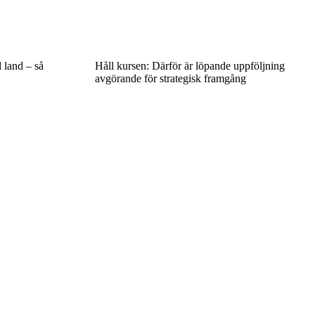
l land – så
Håll kursen: Därför är löpande uppföljning
avgörande för strategisk framgång