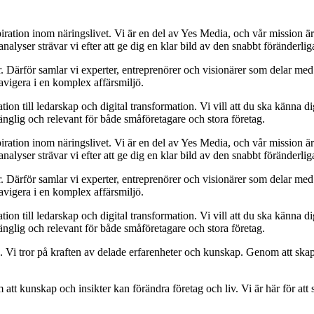
iration inom näringslivet. Vi är en del av Yes Media, och vår mission ä
alyser strävar vi efter att ge dig en klar bild av den snabbt föränderl
. Därför samlar vi experter, entreprenörer och visionärer som delar med s
avigera i en komplex affärsmiljö.
n till ledarskap och digital transformation. Vi vill att du ska känna dig
lgänglig och relevant för både småföretagare och stora företag.
iration inom näringslivet. Vi är en del av Yes Media, och vår mission ä
alyser strävar vi efter att ge dig en klar bild av den snabbt föränderl
. Därför samlar vi experter, entreprenörer och visionärer som delar med s
avigera i en komplex affärsmiljö.
n till ledarskap och digital transformation. Vi vill att du ska känna dig
lgänglig och relevant för både småföretagare och stora företag.
 Vi tror på kraften av delade erfarenheter och kunskap. Genom att skapa
m att kunskap och insikter kan förändra företag och liv. Vi är här för att