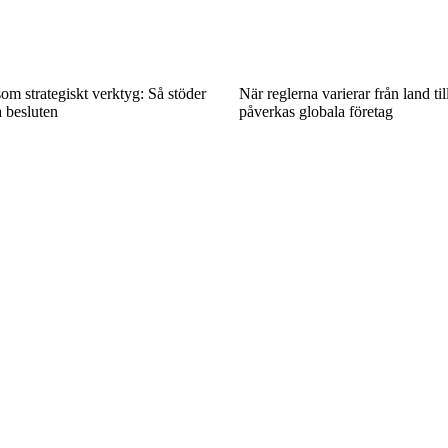
m strategiskt verktyg: Så stöder
När reglerna varierar från land til
a besluten
påverkas globala företag