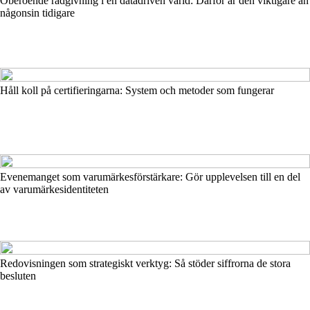
Oberoende rådgivning i en datadriven värld: Därför är den viktigare än
någonsin tidigare
Håll koll på certifieringarna: System och metoder som fungerar
Evenemanget som varumärkesförstärkare: Gör upplevelsen till en del
av varumärkesidentiteten
Redovisningen som strategiskt verktyg: Så stöder siffrorna de stora
besluten