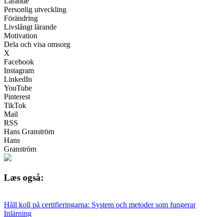
Lärande
Personlig utveckling
Förändring
Livslångt lärande
Motivation
Dela och visa omsorg
X
Facebook
Instagram
LinkedIn
YouTube
Pinterest
TikTok
Mail
RSS
Hans Granström
Hans
Granström
Læs også:
Håll koll på certifieringarna: System och metoder som fungerar
Inlärning