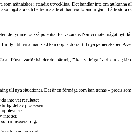
va som människor i ständig utveckling. Det handlar inte om att kunna allt,
passningsbara och bättre rustade att hantera förändringar – både stora o
 Men de rymmer också potential för växande. När vi möter något nytt får
r. En flytt till en annan stad kan öppna dörrar till nya gemenskaper. Äv
för att fråga “varför händer det här mig?” kan vi fråga “vad kan jag lära 
g till nya situationer. Det är en förmåga som kan tränas – precis som e
du inte vet resultatet.
turlig del av processen.
n upplevelse.
 inte ser.
 som intresserar dig.
ugn och handlingskraft.