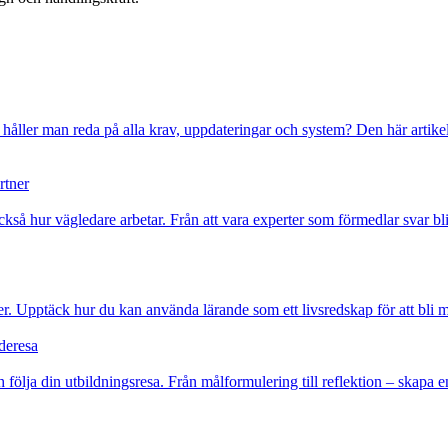
r håller man reda på alla krav, uppdateringar och system? Den här artike
rtner
också hur vägledare arbetar. Från att vara experter som förmedlar svar bl
. Upptäck hur du kan använda lärande som ett livsredskap för att bli mer
nderesa
 följa din utbildningsresa. Från målformulering till reflektion – skapa e