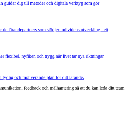
ln guidar dig till metoder och digitala verktyg som gör
ir de lärandepartners som stödjer individens utveckling i ett
 flexibel, nyfiken och trygg när livet tar nya riktningar.
n tydlig och motiverande plan för ditt lärande.
mmunikation, feedback och målhantering så att du kan leda ditt team