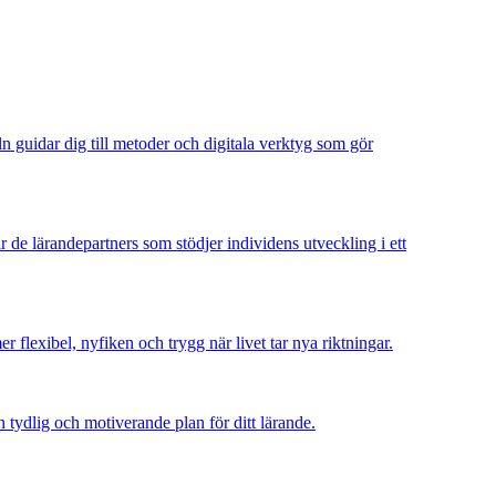
ln guidar dig till metoder och digitala verktyg som gör
ir de lärandepartners som stödjer individens utveckling i ett
 flexibel, nyfiken och trygg när livet tar nya riktningar.
n tydlig och motiverande plan för ditt lärande.