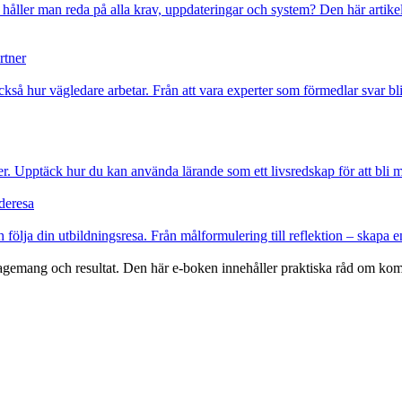
r håller man reda på alla krav, uppdateringar och system? Den här artike
rtner
också hur vägledare arbetar. Från att vara experter som förmedlar svar bl
. Upptäck hur du kan använda lärande som ett livsredskap för att bli mer
nderesa
 följa din utbildningsresa. Från målformulering till reflektion – skapa e
ngagemang och resultat. Den här e-boken innehåller praktiska råd om ko