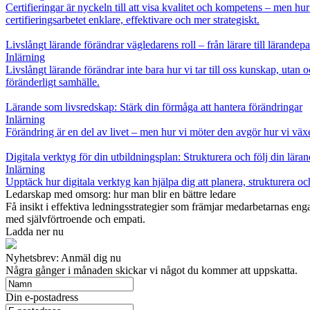
Certifieringar är nyckeln till att visa kvalitet och kompetens – men hu
certifieringsarbetet enklare, effektivare och mer strategiskt.
Livslångt lärande förändrar vägledarens roll – från lärare till lärandepa
Inlärning
Livslångt lärande förändrar inte bara hur vi tar till oss kunskap, utan 
föränderligt samhälle.
Lärande som livsredskap: Stärk din förmåga att hantera förändringar
Inlärning
Förändring är en del av livet – men hur vi möter den avgör hur vi växer
Digitala verktyg för din utbildningsplan: Strukturera och följ din lära
Inlärning
Upptäck hur digitala verktyg kan hjälpa dig att planera, strukturera och
Ledarskap med omsorg: hur man blir en bättre ledare
Få insikt i effektiva ledningsstrategier som främjar medarbetarnas e
med självförtroende och empati.
Ladda ner nu
Nyhetsbrev: Anmäl dig nu
Några gånger i månaden skickar vi något du kommer att uppskatta.
Din e-postadress