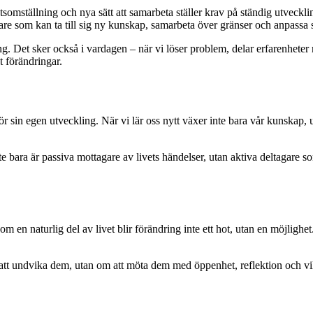
tsomställning och nya sätt att samarbeta ställer krav på ständig utvecklin
 som kan ta till sig ny kunskap, samarbeta över gränser och anpassa sig
. Det sker också i vardagen – när vi löser problem, delar erfarenheter m
t förändringar.
 sin egen utveckling. När vi lär oss nytt växer inte bara vår kunskap, uta
inte bara är passiva mottagare av livets händelser, utan aktiva deltagare 
som en naturlig del av livet blir förändring inte ett hot, utan en möjlighet.
att undvika dem, utan om att möta dem med öppenhet, reflektion och vilja 