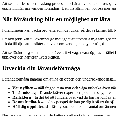
Att se lärande som en livslång process innebär att vi betraktar oss själ
uppfattningar när världen förändras. Den inställningen gör oss mer an
När förändring blir en möjlighet att lära
Förändringar kan väcka oro, eftersom de ruckar på det vi känner till.
Ett nytt jobb kan till exempel ge möjlighet att utveckla nya färdighete
– leda till djupare insikter om vad som verkligen betyder något.
Att se förändring som lärande kräver att vi vågar vara öppna. I stället 
upplever och hanterar livets skiften.
Utveckla din lärandeförmåga
Lärandeförmåga handlar om att ha en öppen och undersökande inställnin
Var nyfiken
– ställ frågor, testa nytt och våga utforska även när 
Tillåt misstag
– lärande kräver experiment, och misstag är en na
Reflektera
– ta dig tid att fundera över vad du har lärt dig av e
Be om feedback
– andras perspektiv kan ge dig insikter du själv
Håll dig uppdaterad
– läs, lyssna och delta i samtal om ämnen
När lärande blir en vana blir du bättre på att möta förändringar med l