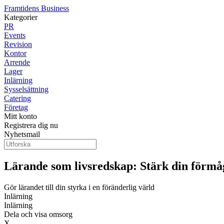
Framtidens Business
Kategorier
PR
Events
Revision
Kontor
Arrende
Lager
Inlärning
Sysselsättning
Catering
Företag
Mitt konto
Registrera dig nu
Nyhetsmail
Lärande som livsredskap: Stärk din förmå
Gör lärandet till din styrka i en föränderlig värld
Inlärning
Inlärning
Dela och visa omsorg
X