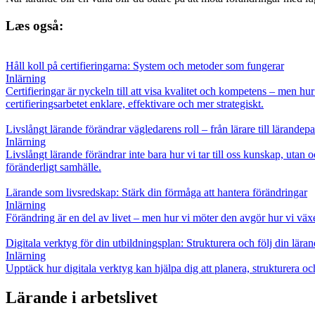
Læs også:
Håll koll på certifieringarna: System och metoder som fungerar
Inlärning
Certifieringar är nyckeln till att visa kvalitet och kompetens – men hu
certifieringsarbetet enklare, effektivare och mer strategiskt.
Livslångt lärande förändrar vägledarens roll – från lärare till lärandepa
Inlärning
Livslångt lärande förändrar inte bara hur vi tar till oss kunskap, utan 
föränderligt samhälle.
Lärande som livsredskap: Stärk din förmåga att hantera förändringar
Inlärning
Förändring är en del av livet – men hur vi möter den avgör hur vi växer
Digitala verktyg för din utbildningsplan: Strukturera och följ din lära
Inlärning
Upptäck hur digitala verktyg kan hjälpa dig att planera, strukturera och
Lärande i arbetslivet